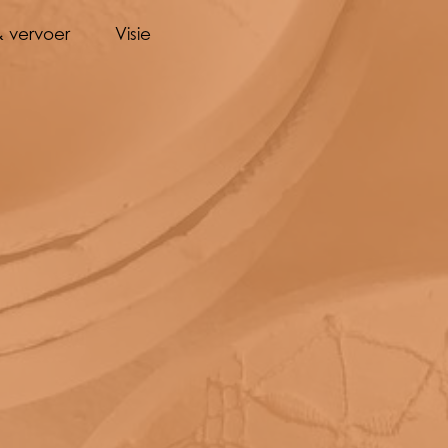
& vervoer
Visie