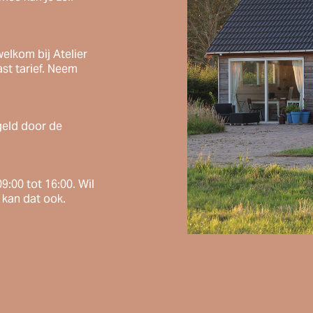
elkom bij Atelier
st tarief. Neem
geld door de
:00 tot 16:00. Wil
 kan dat ook.