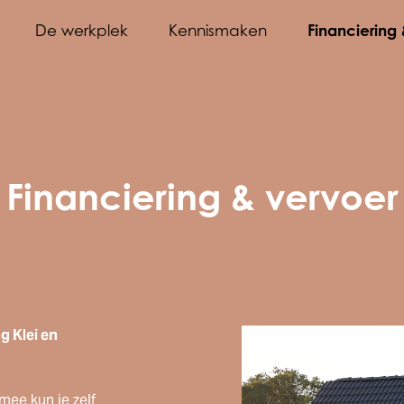
Financiering
De werkplek
Kennismaken
Financiering & vervoer
g Klei en
ee kun je zelf